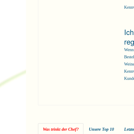
Kenn
Ic
reg
Wenn 
Beste
Weine
Kennw
Kunde
Was trinkt der Chef?
Unsere Top 10
Letzt