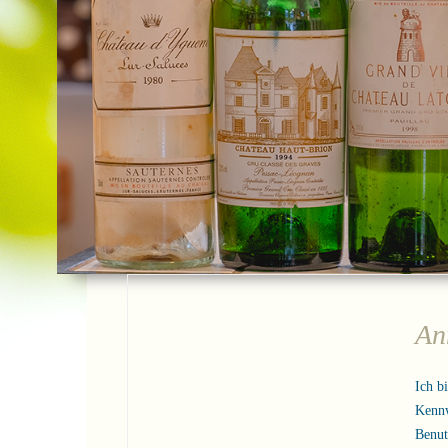
An
Ich b
Kenn
Benu