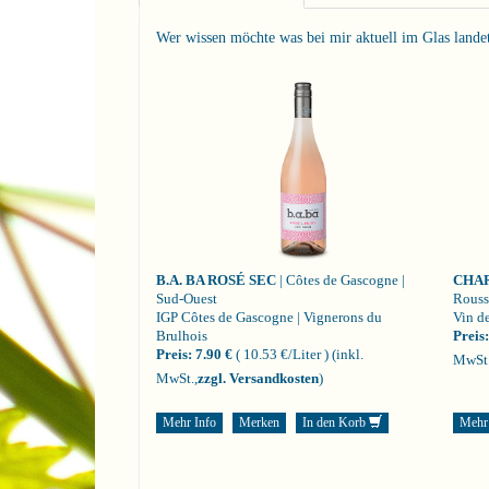
Wer wissen möchte was bei mir aktuell im Glas landet i
B.A. BA ROSÉ SEC
| Côtes de Gascogne |
CHA
Sud-Ouest
Rouss
IGP Côtes de Gascogne | Vignerons du
Vin de
Brulhois
Preis:
Preis:
7.90 €
( 10.53 €/Liter )
(inkl.
MwSt.
MwSt.,
zzgl. Versandkosten
)
Mehr Info
Merken
In den Korb
Mehr