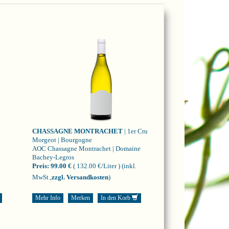
CHASSAGNE MONTRACHET
| 1er Cru
Morgeot | Bourgogne
AOC Chassagne Montrachet | Domaine
Bachey-Legros
Preis:
99.00 €
( 132.00 €/Liter )
(inkl.
MwSt.,
zzgl. Versandkosten
)
Mehr Info
Merken
In den Korb