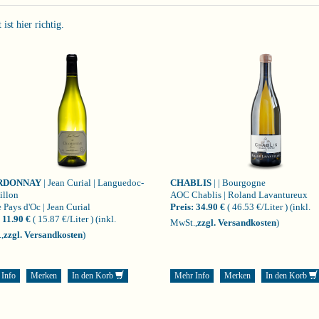
st hier richtig.
RDONNAY
| Jean Curial | Languedoc-
CHABLIS
| | Bourgogne
illon
AOC Chablis | Roland Lavantureux
 Pays d'Oc | Jean Curial
Preis:
34.90 €
( 46.53 €/Liter )
(inkl.
11.90 €
( 15.87 €/Liter )
(inkl.
MwSt.,
zzgl. Versandkosten
)
,
zzgl. Versandkosten
)
 Info
Merken
In den Korb
Mehr Info
Merken
In den Korb