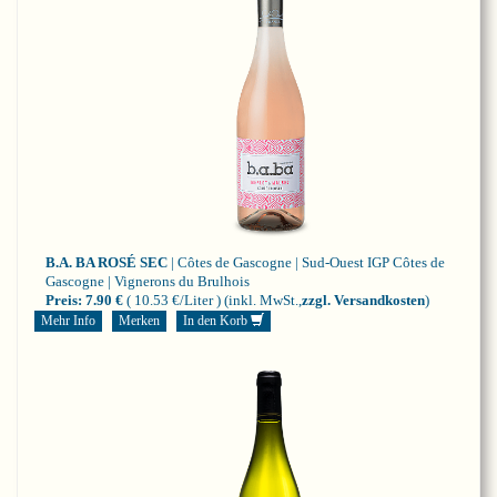
B.A. BA ROSÉ SEC
| Côtes de Gascogne | Sud-Ouest
IGP Côtes de
Gascogne | Vignerons du Brulhois
Preis:
7.90 €
( 10.53 €/Liter )
(inkl. MwSt.,
zzgl. Versandkosten
)
Mehr Info
Merken
In den Korb