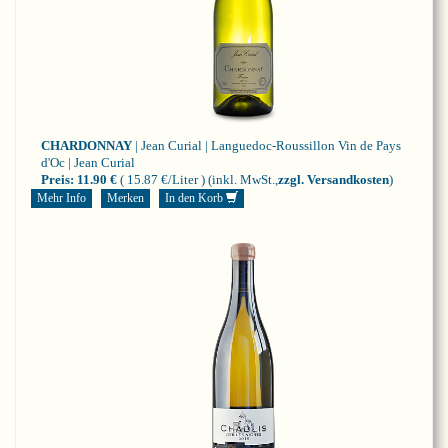
CHARDONNAY
| Jean Curial | Languedoc-Roussillon
Vin de Pays
d'Oc | Jean Curial
Preis:
11.90 €
( 15.87 €/Liter )
(inkl. MwSt.,
zzgl. Versandkosten
)
Mehr Info
Merken
In den Korb