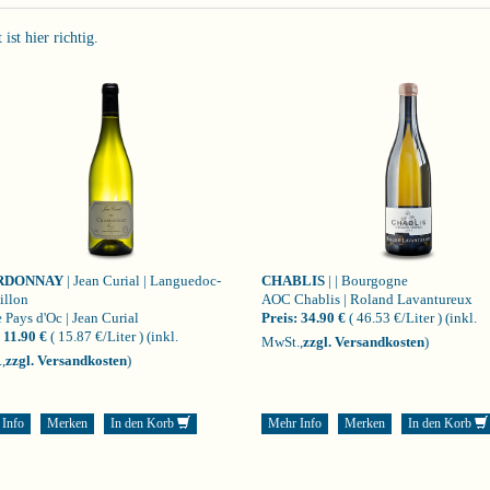
st hier richtig.
RDONNAY
| Jean Curial | Languedoc-
CHABLIS
| | Bourgogne
illon
AOC Chablis | Roland Lavantureux
 Pays d'Oc | Jean Curial
Preis:
34.90 €
( 46.53 €/Liter )
(inkl.
11.90 €
( 15.87 €/Liter )
(inkl.
MwSt.,
zzgl. Versandkosten
)
,
zzgl. Versandkosten
)
 Info
Merken
In den Korb
Mehr Info
Merken
In den Korb