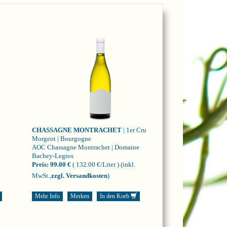
CHASSAGNE MONTRACHET
| 1er Cru
Morgeot | Bourgogne
AOC Chassagne Montrachet | Domaine
Bachey-Legros
Preis:
99.00 €
( 132.00 €/Liter )
(inkl.
MwSt.,
zzgl. Versandkosten
)
Mehr Info
Merken
In den Korb