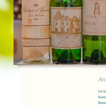
An
Ich b
Kenn
Benu