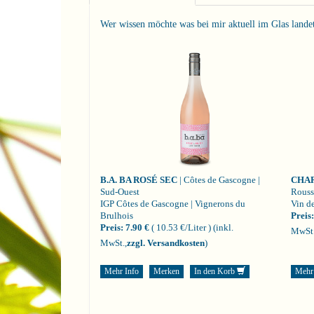
Wer wissen möchte was bei mir aktuell im Glas landet i
B.A. BA ROSÉ SEC
| Côtes de Gascogne |
CHA
Sud-Ouest
Rouss
IGP Côtes de Gascogne | Vignerons du
Vin de
Brulhois
Preis:
Preis:
7.90 €
( 10.53 €/Liter )
(inkl.
MwSt.
MwSt.,
zzgl. Versandkosten
)
Mehr Info
Merken
In den Korb
Mehr