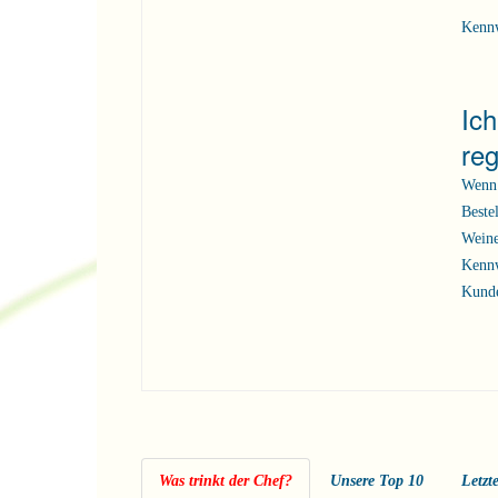
Kenn
Ic
reg
Wenn 
Beste
Weine
Kennw
Kunde
Was trinkt der Chef?
Unsere Top 10
Letzt