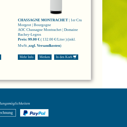
CHASSAGNE MONTRACHET
| 1er Cru
Morgeot | Bourgogne
AOC Chassagne Montrachet | Domaine
Bachey-Legros
Preis:
99.00 €
( 132.00 €/Liter )
(inkl.
MwSt.,
zzgl. Versandkosten
)
Mehr Info
Merken
In den Korb
lungsmöglichkeiten
echnung