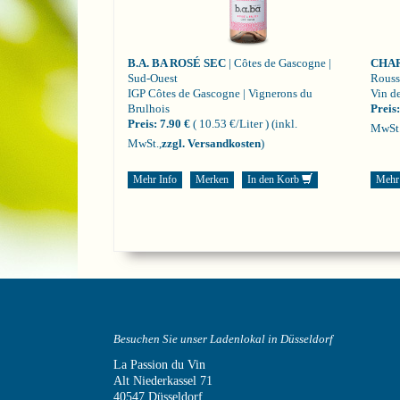
B.A. BA ROSÉ SEC
| Côtes de Gascogne |
CHA
Sud-Ouest
Rouss
IGP Côtes de Gascogne | Vignerons du
Vin de
Brulhois
Preis:
Preis:
7.90 €
( 10.53 €/Liter )
(inkl.
MwSt.
MwSt.,
zzgl. Versandkosten
)
Mehr Info
Merken
In den Korb
Mehr
Besuchen Sie unser Ladenlokal in Düsseldorf
La Passion du Vin
Alt Niederkassel 71
40547 Düsseldorf