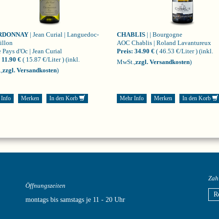
RDONNAY
| Jean Curial | Languedoc-
CHABLIS
| | Bourgogne
illon
AOC Chablis | Roland Lavantureux
 Pays d'Oc | Jean Curial
Preis:
34.90 €
( 46.53 €/Liter )
(inkl.
11.90 €
( 15.87 €/Liter )
(inkl.
MwSt.,
zzgl. Versandkosten
)
,
zzgl. Versandkosten
)
 Info
Merken
In den Korb
Mehr Info
Merken
In den Korb
Zah
Öffnungszeiten
R
montags bis samstags je 11 - 20 Uhr