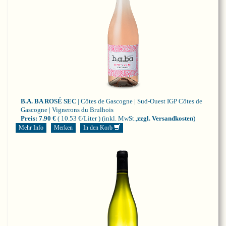
B.A. BA ROSÉ SEC
| Côtes de Gascogne | Sud-Ouest
IGP Côtes de
Gascogne | Vignerons du Brulhois
Preis:
7.90 €
( 10.53 €/Liter )
(inkl. MwSt.,
zzgl. Versandkosten
)
Mehr Info
Merken
In den Korb