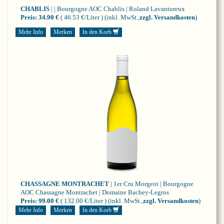
CHABLIS
| | Bourgogne
AOC Chablis | Roland Lavantureux
Preis:
34.90 €
( 46.53 €/Liter )
(inkl. MwSt.,
zzgl. Versandkosten
)
Mehr Info
Merken
In den Korb
CHASSAGNE MONTRACHET
| 1er Cru Morgeot | Bourgogne
AOC Chassagne Montrachet | Domaine Bachey-Legros
Preis:
99.00 €
( 132.00 €/Liter )
(inkl. MwSt.,
zzgl. Versandkosten
)
Mehr Info
Merken
In den Korb