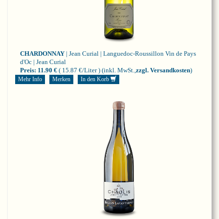
CHARDONNAY
| Jean Curial | Languedoc-Roussillon
Vin de Pays
d'Oc | Jean Curial
Preis:
11.90 €
( 15.87 €/Liter )
(inkl. MwSt.,
zzgl. Versandkosten
)
Mehr Info
Merken
In den Korb