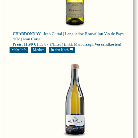
CHARDONNAY
| Jean Curial | Languedoc-Roussillon
Vin de Pays
d'Oc | Jean Curial
Preis:
11.90 €
( 15.87 €/Liter )
(inkl. MwSt.,
zzgl. Versandkosten
)
Mehr Info
Merken
In den Korb