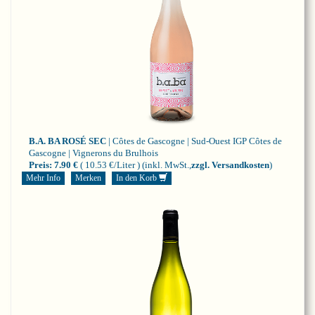
B.A. BA ROSÉ SEC
| Côtes de Gascogne | Sud-Ouest
IGP Côtes de
Gascogne | Vignerons du Brulhois
Preis:
7.90 €
( 10.53 €/Liter )
(inkl. MwSt.,
zzgl. Versandkosten
)
Mehr Info
Merken
In den Korb