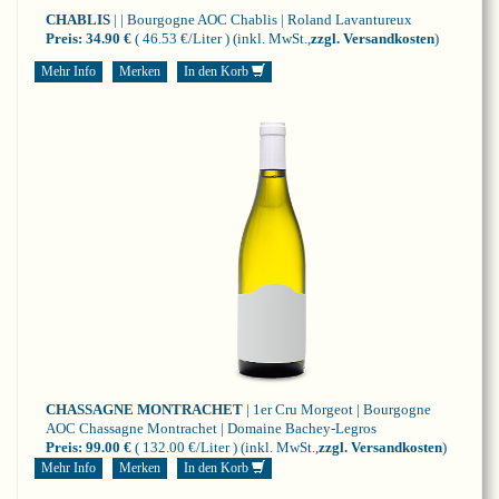
CHABLIS
| | Bourgogne
AOC Chablis | Roland Lavantureux
Preis:
34.90 €
( 46.53 €/Liter )
(inkl. MwSt.,
zzgl. Versandkosten
)
Mehr Info
Merken
In den Korb
CHASSAGNE MONTRACHET
| 1er Cru Morgeot | Bourgogne
AOC Chassagne Montrachet | Domaine Bachey-Legros
Preis:
99.00 €
( 132.00 €/Liter )
(inkl. MwSt.,
zzgl. Versandkosten
)
Mehr Info
Merken
In den Korb