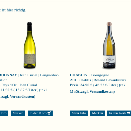
st hier richtig.
RDONNAY
| Jean Curial | Languedoc-
CHABLIS
| | Bourgogne
illon
AOC Chablis | Roland Lavantureux
 Pays d'Oc | Jean Curial
Preis:
34.90 €
( 46.53 €/Liter )
(inkl.
11.90 €
( 15.87 €/Liter )
(inkl.
MwSt.,
zzgl. Versandkosten
)
,
zzgl. Versandkosten
)
 Info
Merken
In den Korb
Mehr Info
Merken
In den Korb