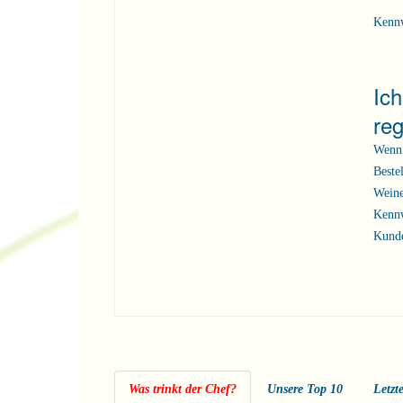
Kenn
Ic
reg
Wenn 
Beste
Weine
Kennw
Kunde
Was trinkt der Chef?
Unsere Top 10
Letzt