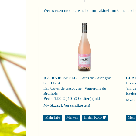
Wer wissen möchte was bei mir aktuell im Glas landet i
B.A. BA ROSÉ SEC
| Côtes de Gascogne |
CHA
Sud-Ouest
Rouss
IGP Côtes de Gascogne | Vignerons du
Vin de
Brulhois
Preis:
Preis:
7.90 €
( 10.53 €/Liter )
(inkl.
MwSt.
MwSt.,
zzgl. Versandkosten
)
Mehr Info
Merken
In den Korb
Mehr