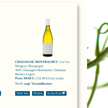
CHASSAGNE MONTRACHET
| 1er Cru
Morgeot | Bourgogne
AOC Chassagne Montrachet | Domaine
Bachey-Legros
Preis:
99.00 €
( 132.00 €/Liter )
(inkl.
MwSt.,
zzgl. Versandkosten
)
Mehr Info
Merken
In den Korb