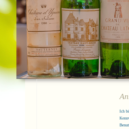
An
Ich b
Kenn
Benu