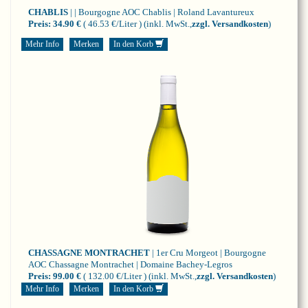
CHABLIS
| | Bourgogne
AOC Chablis | Roland Lavantureux
Preis:
34.90 €
( 46.53 €/Liter )
(inkl. MwSt.,
zzgl. Versandkosten
)
Mehr Info
Merken
In den Korb
CHASSAGNE MONTRACHET
| 1er Cru Morgeot | Bourgogne
AOC Chassagne Montrachet | Domaine Bachey-Legros
Preis:
99.00 €
( 132.00 €/Liter )
(inkl. MwSt.,
zzgl. Versandkosten
)
Mehr Info
Merken
In den Korb