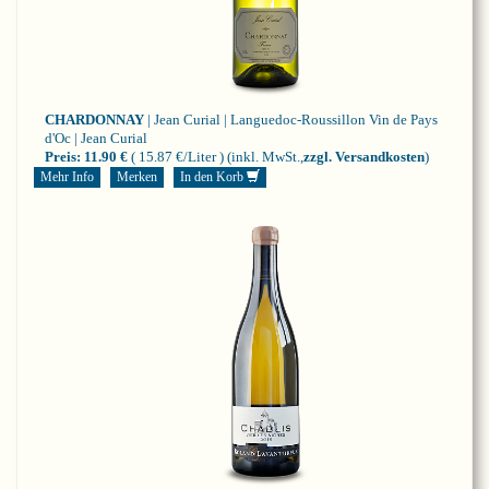
CHARDONNAY
| Jean Curial | Languedoc-Roussillon
Vin de Pays
d'Oc | Jean Curial
Preis:
11.90 €
( 15.87 €/Liter )
(inkl. MwSt.,
zzgl. Versandkosten
)
Mehr Info
Merken
In den Korb