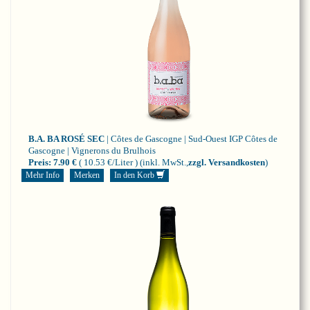
B.A. BA ROSÉ SEC
| Côtes de Gascogne | Sud-Ouest
IGP Côtes de
Gascogne | Vignerons du Brulhois
Preis:
7.90 €
( 10.53 €/Liter )
(inkl. MwSt.,
zzgl. Versandkosten
)
Mehr Info
Merken
In den Korb