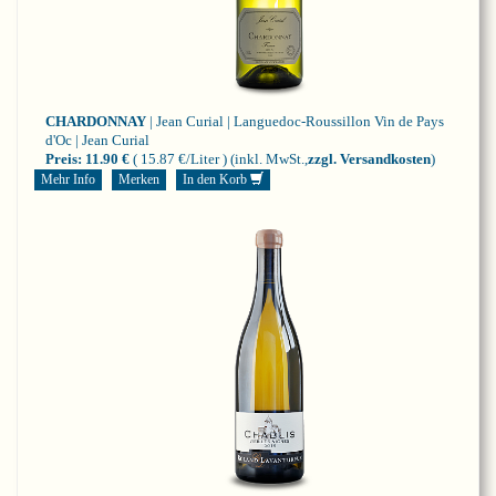
CHARDONNAY
| Jean Curial | Languedoc-Roussillon
Vin de Pays
d'Oc | Jean Curial
Preis:
11.90 €
( 15.87 €/Liter )
(inkl. MwSt.,
zzgl. Versandkosten
)
Mehr Info
Merken
In den Korb