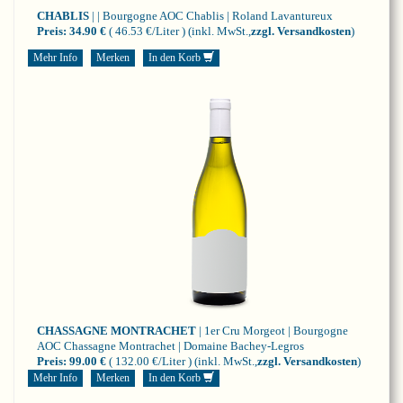
CHABLIS
| | Bourgogne
AOC Chablis | Roland Lavantureux
Preis:
34.90 €
( 46.53 €/Liter )
(inkl. MwSt.,
zzgl. Versandkosten
)
Mehr Info
Merken
In den Korb
CHASSAGNE MONTRACHET
| 1er Cru Morgeot | Bourgogne
AOC Chassagne Montrachet | Domaine Bachey-Legros
Preis:
99.00 €
( 132.00 €/Liter )
(inkl. MwSt.,
zzgl. Versandkosten
)
Mehr Info
Merken
In den Korb