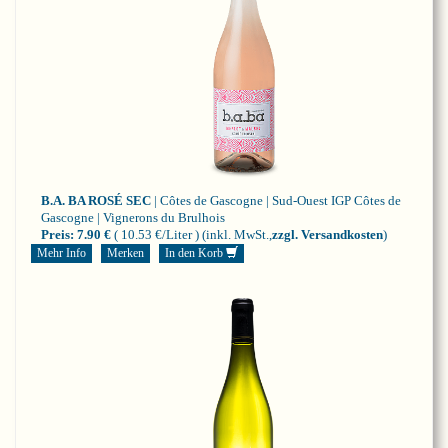
B.A. BA ROSÉ SEC
| Côtes de Gascogne | Sud-Ouest
IGP Côtes de
Gascogne | Vignerons du Brulhois
Preis:
7.90 €
( 10.53 €/Liter )
(inkl. MwSt.,
zzgl. Versandkosten
)
Mehr Info
Merken
In den Korb