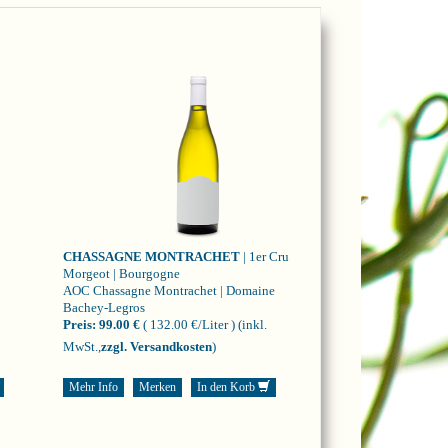
CHASSAGNE MONTRACHET
| 1er Cru
Morgeot | Bourgogne
AOC Chassagne Montrachet | Domaine
Bachey-Legros
Preis:
99.00 €
( 132.00 €/Liter )
(inkl.
MwSt.,
zzgl. Versandkosten
)
Mehr Info
Merken
In den Korb