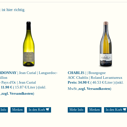
st hier richtig.
RDONNAY
| Jean Curial | Languedoc-
CHABLIS
| | Bourgogne
illon
AOC Chablis | Roland Lavantureux
 Pays d'Oc | Jean Curial
Preis:
34.90 €
( 46.53 €/Liter )
(inkl.
11.90 €
( 15.87 €/Liter )
(inkl.
MwSt.,
zzgl. Versandkosten
)
,
zzgl. Versandkosten
)
 Info
Merken
In den Korb
Mehr Info
Merken
In den Korb