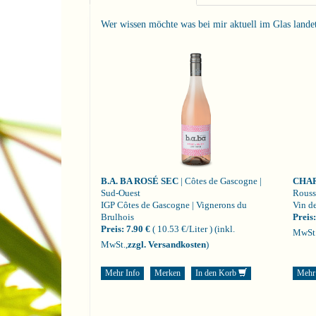
Wer wissen möchte was bei mir aktuell im Glas landet i
B.A. BA ROSÉ SEC
| Côtes de Gascogne |
CHA
Sud-Ouest
Rouss
IGP Côtes de Gascogne | Vignerons du
Vin de
Brulhois
Preis:
Preis:
7.90 €
( 10.53 €/Liter )
(inkl.
MwSt.
MwSt.,
zzgl. Versandkosten
)
Mehr Info
Merken
In den Korb
Mehr