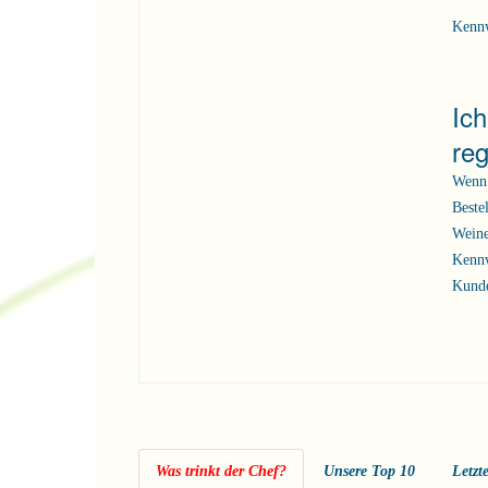
Kenn
Ic
reg
Wenn 
Beste
Weine
Kennw
Kunde
Was trinkt der Chef?
Unsere Top 10
Letzt