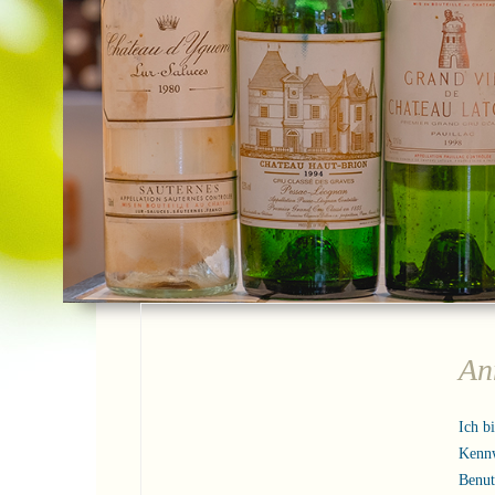
An
Ich b
Kenn
Benu