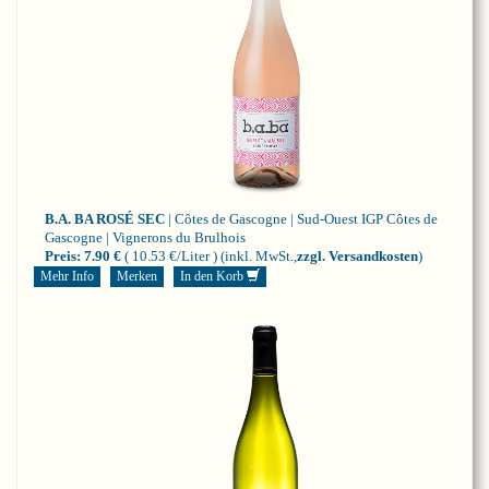
B.A. BA ROSÉ SEC
| Côtes de Gascogne | Sud-Ouest
IGP Côtes de
Gascogne | Vignerons du Brulhois
Preis:
7.90 €
( 10.53 €/Liter )
(inkl. MwSt.,
zzgl. Versandkosten
)
Mehr Info
Merken
In den Korb