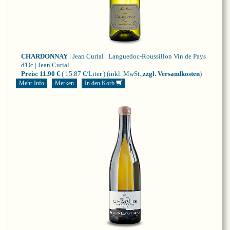
CHARDONNAY
| Jean Curial | Languedoc-Roussillon
Vin de Pays
d'Oc | Jean Curial
Preis:
11.90 €
( 15.87 €/Liter )
(inkl. MwSt.,
zzgl. Versandkosten
)
Mehr Info
Merken
In den Korb