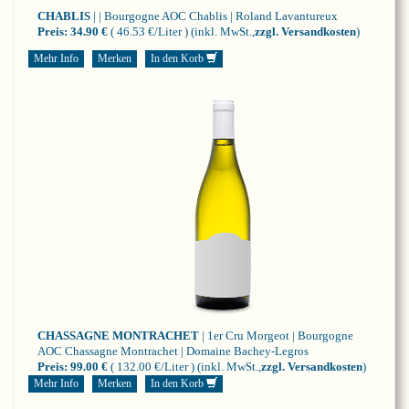
CHABLIS
| | Bourgogne
AOC Chablis | Roland Lavantureux
Preis:
34.90 €
( 46.53 €/Liter )
(inkl. MwSt.,
zzgl. Versandkosten
)
Mehr Info
Merken
In den Korb
CHASSAGNE MONTRACHET
| 1er Cru Morgeot | Bourgogne
AOC Chassagne Montrachet | Domaine Bachey-Legros
Preis:
99.00 €
( 132.00 €/Liter )
(inkl. MwSt.,
zzgl. Versandkosten
)
Mehr Info
Merken
In den Korb