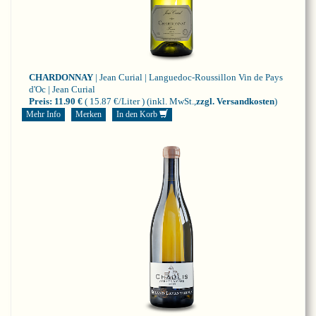
CHARDONNAY
| Jean Curial | Languedoc-Roussillon
Vin de Pays
d'Oc | Jean Curial
Preis:
11.90 €
( 15.87 €/Liter )
(inkl. MwSt.,
zzgl. Versandkosten
)
Mehr Info
Merken
In den Korb