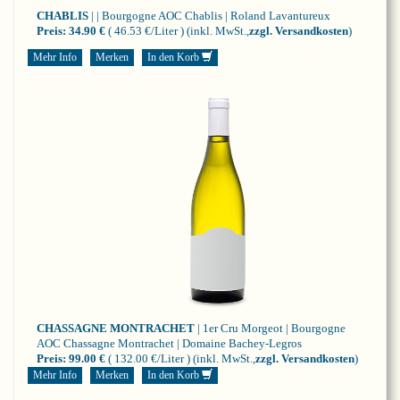
CHABLIS
| | Bourgogne
AOC Chablis | Roland Lavantureux
Preis:
34.90 €
( 46.53 €/Liter )
(inkl. MwSt.,
zzgl. Versandkosten
)
Mehr Info
Merken
In den Korb
CHASSAGNE MONTRACHET
| 1er Cru Morgeot | Bourgogne
AOC Chassagne Montrachet | Domaine Bachey-Legros
Preis:
99.00 €
( 132.00 €/Liter )
(inkl. MwSt.,
zzgl. Versandkosten
)
Mehr Info
Merken
In den Korb