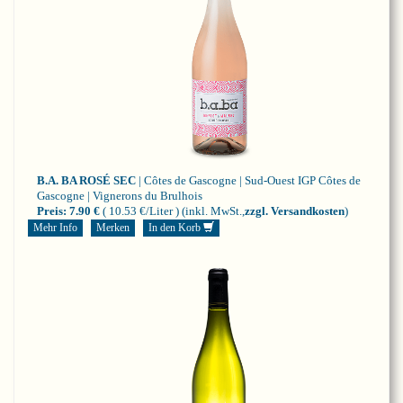
B.A. BA ROSÉ SEC
| Côtes de Gascogne | Sud-Ouest
IGP Côtes de
Gascogne | Vignerons du Brulhois
Preis:
7.90 €
( 10.53 €/Liter )
(inkl. MwSt.,
zzgl. Versandkosten
)
Mehr Info
Merken
In den Korb