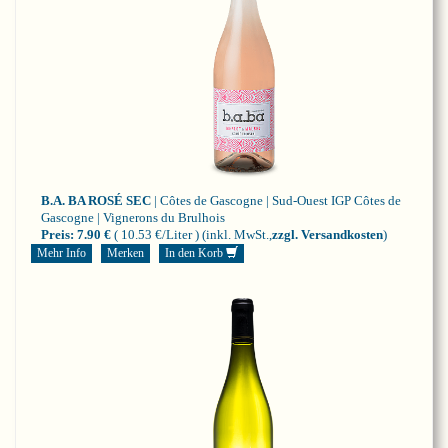
B.A. BA ROSÉ SEC
| Côtes de Gascogne | Sud-Ouest
IGP Côtes de
Gascogne | Vignerons du Brulhois
Preis:
7.90 €
( 10.53 €/Liter )
(inkl. MwSt.,
zzgl. Versandkosten
)
Mehr Info
Merken
In den Korb