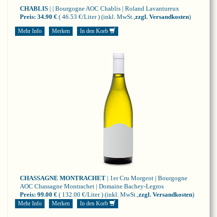
CHABLIS
| | Bourgogne
AOC Chablis | Roland Lavantureux
Preis:
34.90 €
( 46.53 €/Liter )
(inkl. MwSt.,
zzgl. Versandkosten
)
Mehr Info
Merken
In den Korb
CHASSAGNE MONTRACHET
| 1er Cru Morgeot | Bourgogne
AOC Chassagne Montrachet | Domaine Bachey-Legros
Preis:
99.00 €
( 132.00 €/Liter )
(inkl. MwSt.,
zzgl. Versandkosten
)
Mehr Info
Merken
In den Korb