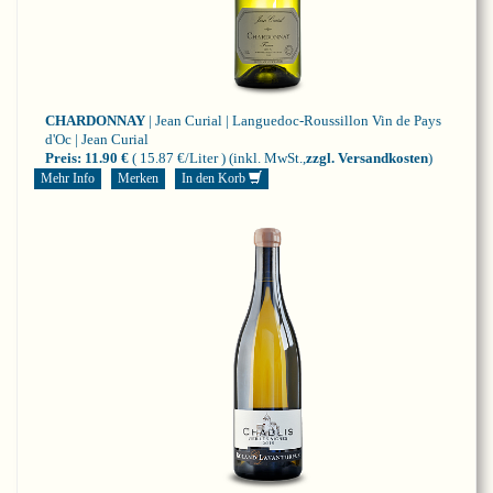
CHARDONNAY
| Jean Curial | Languedoc-Roussillon
Vin de Pays
d'Oc | Jean Curial
Preis:
11.90 €
( 15.87 €/Liter )
(inkl. MwSt.,
zzgl. Versandkosten
)
Mehr Info
Merken
In den Korb