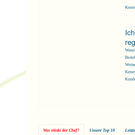
Kenn
Ic
reg
Wenn 
Beste
Weine
Kennw
Kunde
Was trinkt der Chef?
Unsere Top 10
Letzt