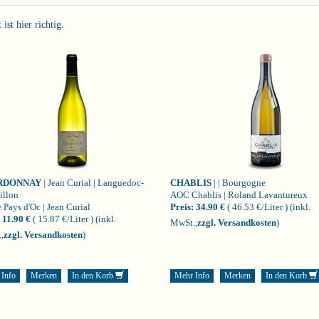
st hier richtig.
RDONNAY
| Jean Curial | Languedoc-
CHABLIS
| | Bourgogne
illon
AOC Chablis | Roland Lavantureux
 Pays d'Oc | Jean Curial
Preis:
34.90 €
( 46.53 €/Liter )
(inkl.
11.90 €
( 15.87 €/Liter )
(inkl.
MwSt.,
zzgl. Versandkosten
)
,
zzgl. Versandkosten
)
 Info
Merken
In den Korb
Mehr Info
Merken
In den Korb