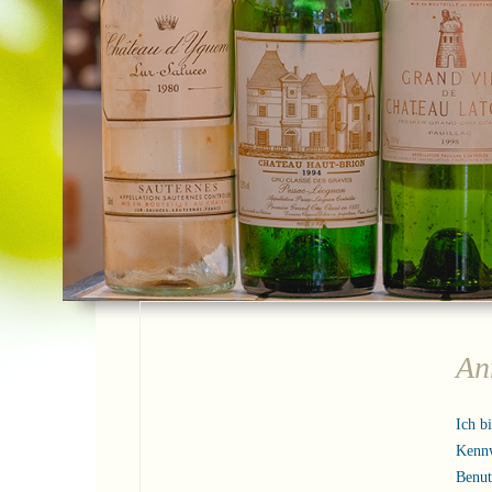
An
Ich b
Kenn
Benu