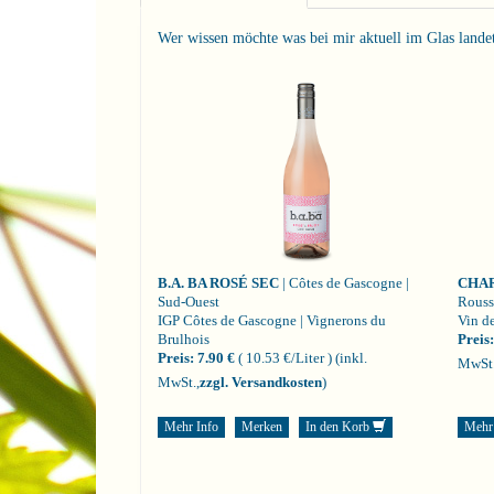
Wer wissen möchte was bei mir aktuell im Glas landet i
B.A. BA ROSÉ SEC
| Côtes de Gascogne |
CHA
Sud-Ouest
Rouss
IGP Côtes de Gascogne | Vignerons du
Vin de
Brulhois
Preis:
Preis:
7.90 €
( 10.53 €/Liter )
(inkl.
MwSt.
MwSt.,
zzgl. Versandkosten
)
Mehr Info
Merken
In den Korb
Mehr