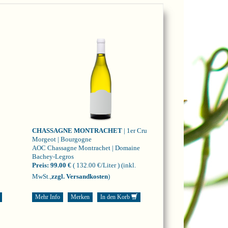
CHASSAGNE MONTRACHET
| 1er Cru
Morgeot | Bourgogne
AOC Chassagne Montrachet | Domaine
Bachey-Legros
Preis:
99.00 €
( 132.00 €/Liter )
(inkl.
MwSt.,
zzgl. Versandkosten
)
Mehr Info
Merken
In den Korb