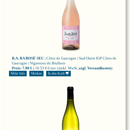
B.A. BA ROSÉ SEC
| Côtes de Gascogne | Sud-Ouest
IGP Côtes de
Gascogne | Vignerons du Brulhois
Preis:
7.90 €
( 10.53 €/Liter )
(inkl. MwSt.,
zzgl. Versandkosten
)
Mehr Info
Merken
In den Korb