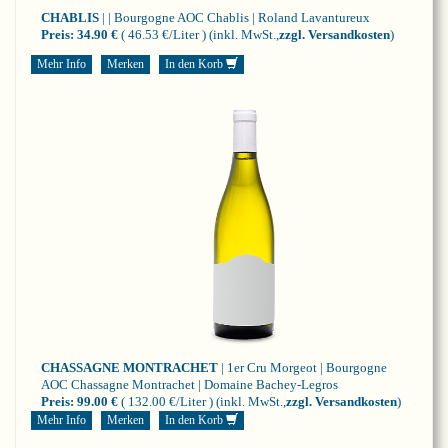
CHABLIS
| | Bourgogne
AOC Chablis | Roland Lavantureux
Preis:
34.90 €
( 46.53 €/Liter )
(inkl. MwSt.,
zzgl. Versandkosten
)
Mehr Info
Merken
In den Korb
CHASSAGNE MONTRACHET
| 1er Cru Morgeot | Bourgogne
AOC Chassagne Montrachet | Domaine Bachey-Legros
Preis:
99.00 €
( 132.00 €/Liter )
(inkl. MwSt.,
zzgl. Versandkosten
)
Mehr Info
Merken
In den Korb