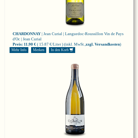
CHARDONNAY
| Jean Curial | Languedoc-Roussillon
Vin de Pays
d'Oc | Jean Curial
Preis:
11.90 €
( 15.87 €/Liter )
(inkl. MwSt.,
zzgl. Versandkosten
)
Mehr Info
Merken
In den Korb