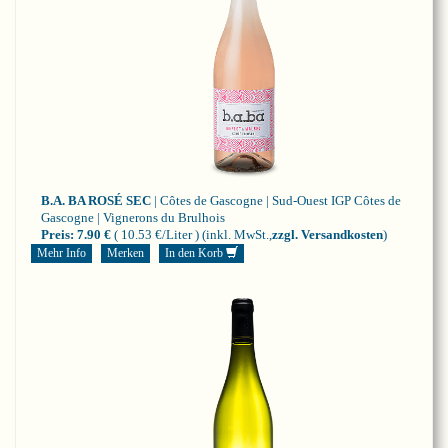
B.A. BA ROSÉ SEC
| Côtes de Gascogne | Sud-Ouest
IGP Côtes de
Gascogne | Vignerons du Brulhois
Preis:
7.90 €
( 10.53 €/Liter )
(inkl. MwSt.,
zzgl. Versandkosten
)
Mehr Info
Merken
In den Korb