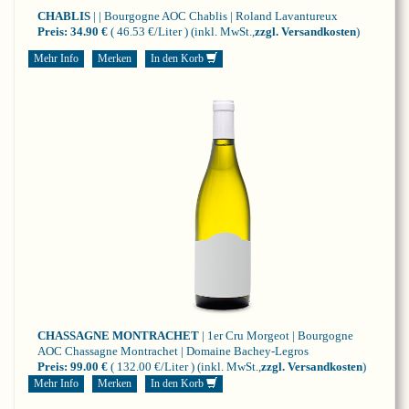
CHABLIS
| | Bourgogne
AOC Chablis | Roland Lavantureux
Preis:
34.90 €
( 46.53 €/Liter )
(inkl. MwSt.,
zzgl. Versandkosten
)
Mehr Info
Merken
In den Korb
CHASSAGNE MONTRACHET
| 1er Cru Morgeot | Bourgogne
AOC Chassagne Montrachet | Domaine Bachey-Legros
Preis:
99.00 €
( 132.00 €/Liter )
(inkl. MwSt.,
zzgl. Versandkosten
)
Mehr Info
Merken
In den Korb