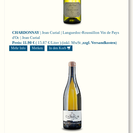
CHARDONNAY
| Jean Curial | Languedoc-Roussillon
Vin de Pays
d'Oc | Jean Curial
Preis:
11.90 €
( 15.87 €/Liter )
(inkl. MwSt.,
zzgl. Versandkosten
)
Mehr Info
Merken
In den Korb